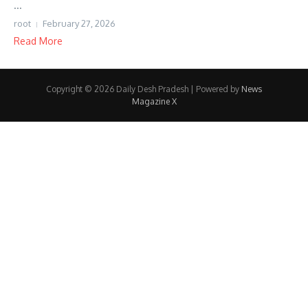
...
root
February 27, 2026
Read More
Copyright © 2026 Daily Desh Pradesh | Powered by
News
Magazine X