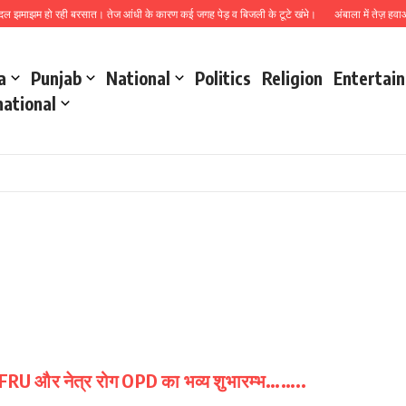
दल झमाझम हो रही बरसात। तेज आंधी के कारण कई जगह पेड़ व बिजली के टूटे खंभे।
अंबाला में तेज़ हव
a
Punjab
National
Politics
Religion
Entertai
national
C में FRU और नेत्र रोग OPD का भव्य शुभारम्भ……..