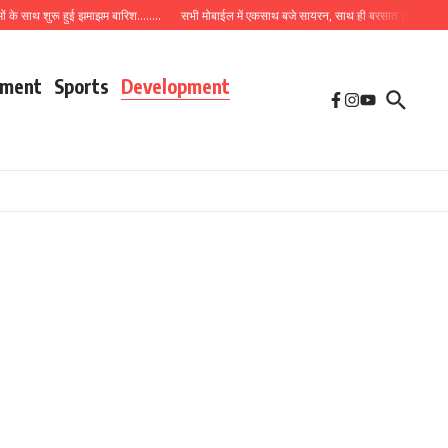
ाओं के साथ शुरू हुई झमाझम बारिश……..
सभी मोबाईल में एकसाथ बजे सायरन, साथ ही बरसात हुई तेज… अंब
nment
Sports
Development